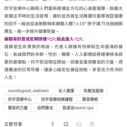
欣宇音療中心期盼人們重新建構全方位的心身靈健康，鼓勵大
家關注平時的生活習慣，識別並改善生活周遭可能導致亞健康
的因子。藉由音波振動頻率調整人體7 x 10²⁷原子讓75兆個細胞
再生，進一步提升健康質量。
最簡易的音波定期保健𒈱點此進入𒈱
健康是生命寶貴的根源，也是人類擁有快樂和生命圓滿的基
石。無論我們的年齡、性別、職業，人人都應該將健康視為首
要的基礎點。何不就從現在開始，認識並重視聲音的力量，透
過聲波的日常保養，讓身心錨定在最佳狀態，享受活力充沛的
人生！
soundsgood_wellness
全人健康
失眠怎麼辦
欣宇音療中心
欣宇音療招牌課程
聲音療癒
聲音的力量
自然療法
音波浴sound spa
立即分享