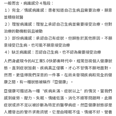
一般而言，病識感分４階段：
１）完全／情感病識感：患者知道自己生病且需要治療，願意
並積極就醫
２）理智病識感：理智上承認自己生病並需要接受治療，但對
治療的動機較弱且被動
３）部份病識感：承認自己有症狀，但歸咎於其他原因，不願
意接受已生病，也可能不願意接受治療
４）缺乏病識感：否認自己生病，也不認為需要接受治療
人們身處現今的AI工業5.0快節奏時代中，經常忽視個人健康狀
態，直到症狀加劇、疾病真正侵襲，才心不甘情不願地面對。
然而，更值得我們深思的一件事，在尚未發現疾病和完全的健
康之間，有一種狀態被稱作『亞健康』。
亞健康可描述為一種〝疾病未滿、症狀以上〞的情況，當我們
感到疲勞、壓力、失眠、情緒低落、消化不順等問題時，此類
症狀或許不足以被診斷為特定的醫學病症，然亞健康狀態卻是
人體發出的警示求救訊號，它是由睡眠不佳、情緒不好、營養