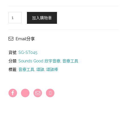
Sounds
加入購物車
Good®
尼
泊
Email分享
爾
羊
貨號:
SG-ST045
毛
分類:
Sounds Good 欣宇音療
,
音療工具
氈
標籤:
音療工具
,
頌缽
,
頌缽棒
頌
缽
棒
(M)
22.2cm
｜
Singing
Bowls