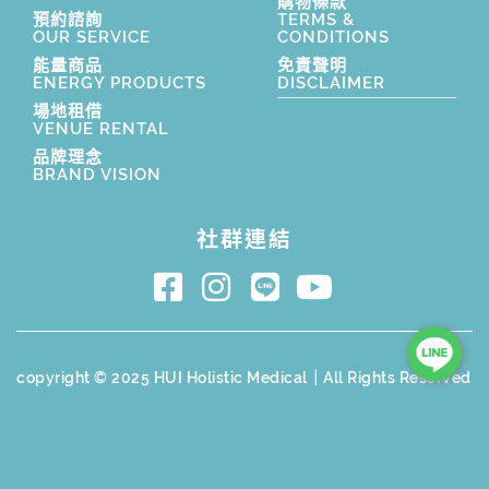
購物條款
預約諮詢
TERMS &
OUR SERVICE
CONDITIONS
能量商品
免責聲明
ENERGY PRODUCTS
DISCLAIMER
場地租借
VENUE RENTAL
品牌理念
BRAND VISION
社群連結
copyright © 2025 HUI Holistic Medical｜All Rights Reserved