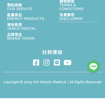
購物條款
預約諮詢
TERMS &
OUR SERVICE
CONDITIONS
能量商品
免責聲明
ENERGY PRODUCTS
DISCLAIMER
場地租借
VENUE RENTAL
品牌理念
BRAND VISION
社群連結
copyright © 2025 HUI Holistic Medical｜All Rights Reserved