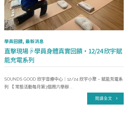
學員回饋
,
最新消息
直擊現場☟學員身體真實回饋・12/24 欣宇賦
能充電系列
SOUNDS GOOD 欣宇音療中心｜12/24 欣宇小聚 – 賦能充電系
列 【 常態活動每月第3個周六舉辦 ...
閱讀全文