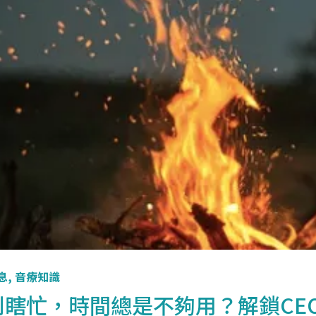
息
,
音療知識
別瞎忙，時間總是不夠用？解鎖CE