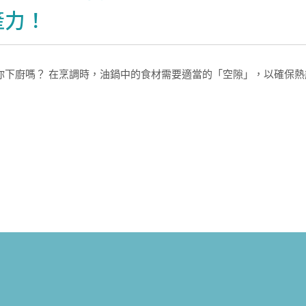
產力！
你下廚嗎？ 在烹調時，油鍋中的食材需要適當的「空隙」，以確保熱能