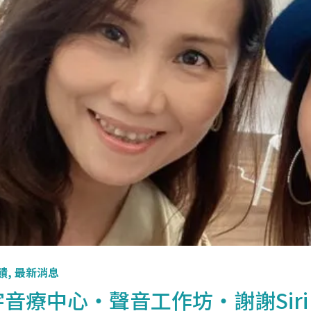
饋
,
最新消息
音療中心・聲音工作坊・謝謝Siri