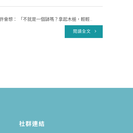
會想： 「不就是一個缽嗎？拿起木槌，輕輕...
閱讀全文
社群連結