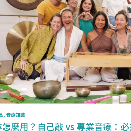
息
,
音療知識
缽怎麼用？自己敲 vs 專業音療：