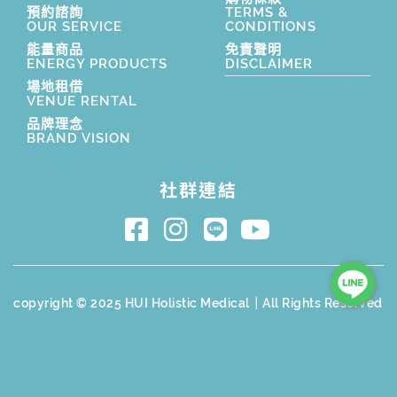
預約諮詢
TERMS &
OUR SERVICE
CONDITIONS
能量商品
免責聲明
ENERGY PRODUCTS
DISCLAIMER
場地租借
VENUE RENTAL
品牌理念
BRAND VISION
社群連結
copyright © 2025 HUI Holistic Medical｜All Rights Reserved