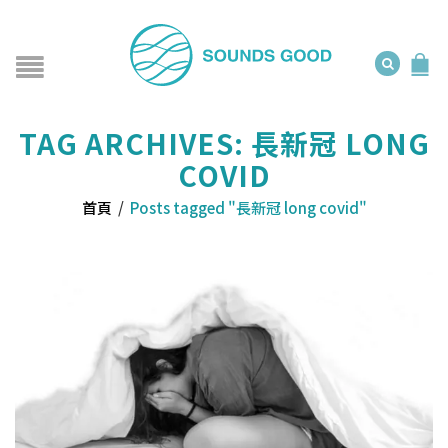
TAG ARCHIVES: 長新冠 LONG
COVID
首頁
/
Posts tagged "長新冠 long covid"