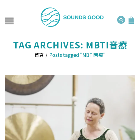
TAG ARCHIVES: MBTI音療
首頁
/
Posts tagged "MBTI音療"