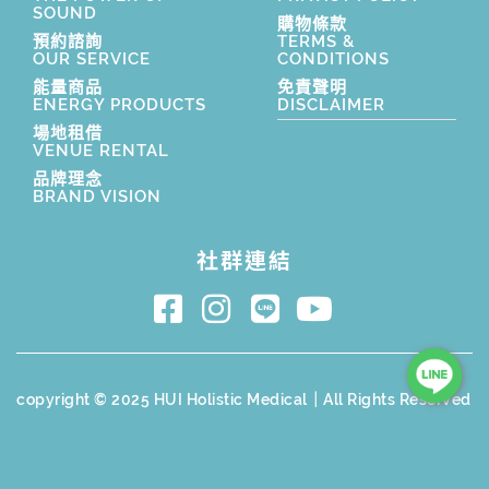
SOUND
購物條款
預約諮詢
TERMS &
OUR SERVICE
CONDITIONS
能量商品
免責聲明
ENERGY PRODUCTS
DISCLAIMER
場地租借
VENUE RENTAL
品牌理念
BRAND VISION
社群連結
copyright © 2025 HUI Holistic Medical｜All Rights Reserved