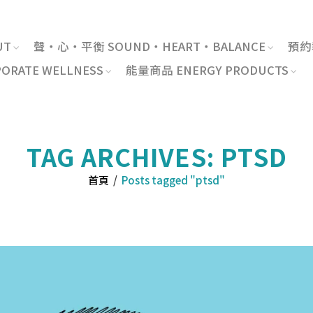
UT
聲・心・平衡 SOUND・HEART・BALANCE
預約報
RATE WELLNESS
能量商品 ENERGY PRODUCTS
TAG ARCHIVES: PTSD
首頁
/
Posts tagged "ptsd"