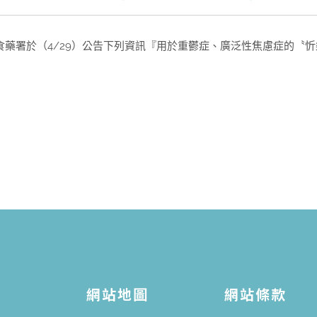
藥署於（4/29）公告下列資訊『用於重鬱症、廣泛性焦慮症的〝忻樂膠囊 pm
網站地圖
網站條款