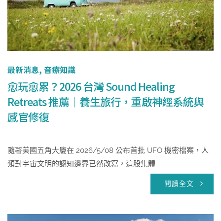
最新消息
,
音療知識
愈玩愈累？2026 台灣 Sound Healing
Retreats 推薦｜養生旅行，重啟神經系統與
感官修復
隨著美國五角大廈在 2026/5/08 公布首批 UFO 機密檔案，人
類對宇宙文明的認知邊界已然改寫，這股集體...
閱讀全文