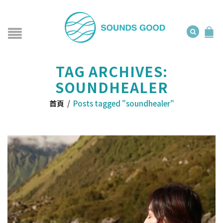
TAG ARCHIVES:
SOUNDHEALER
首頁
/
Posts tagged "soundhealer"