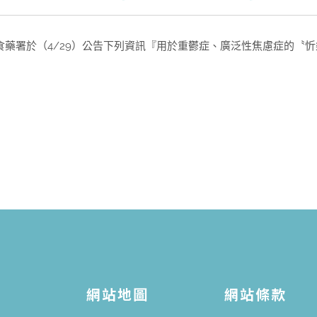
藥署於（4/29）公告下列資訊『用於重鬱症、廣泛性焦慮症的〝忻樂膠囊 pm
網站地圖
網站條款