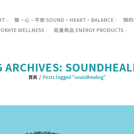
UT
聲・心・平衡 SOUND・HEART・BALANCE
預約報
RATE WELLNESS
能量商品 ENERGY PRODUCTS
G ARCHIVES: SOUNDHEAL
首頁
/
Posts tagged "soundhealing"