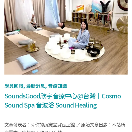
學員回饋
,
最新消息
,
音療知識
SoundsGood欣宇音療中心@台灣｜Cosmo
Sound Spa 音波浴 Sound Healing
文章發表者：⚡ ҉你҉的҉蔬҉麻҉宝҉貝҉已҉上҉線҉ ҉ / 原始文章出處：本站所