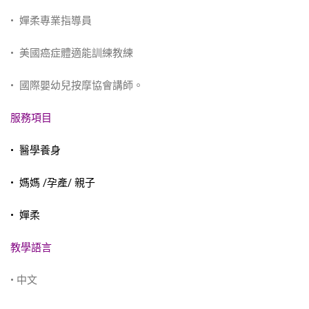
• 嬋柔專業指導員
• 美國癌症體適能訓練教練
• 國際嬰幼兒按摩協會講師。
服務項目
• 醫學養身
• 媽媽 /孕產/ 親子
•
嬋柔
教學語言
• 中文