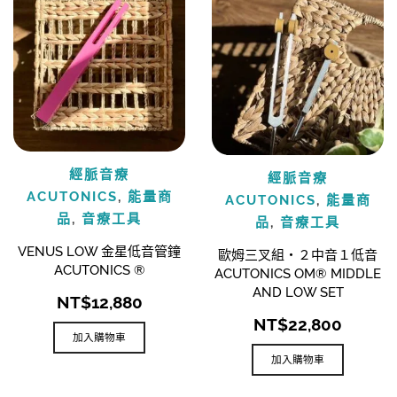
經脈音療
經脈音療
ACUTONICS
,
能量商
ACUTONICS
,
能量商
品
,
音療工具
品
,
音療工具
VENUS LOW 金星低音管鐘
歐姆三叉組・２中音１低音
ACUTONICS ®
ACUTONICS OM® MIDDLE
AND LOW SET
NT$
12,880
NT$
22,800
加入購物車
加入購物車