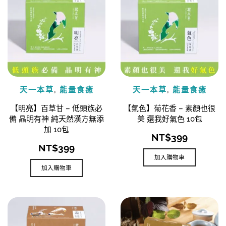
天一本草
,
能量食癒
天一本草
,
能量食癒
【明亮】百草甘 – 低頭族必
【氣色】菊花香 – 素顏也很
備 晶明有神 純天然漢方無添
美 還我好氣色 10包
加 10包
NT$
399
NT$
399
加入購物車
加入購物車