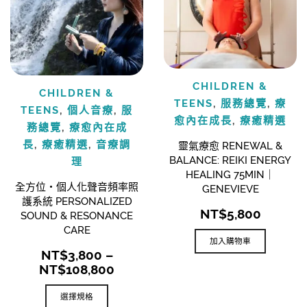
CHILDREN &
CHILDREN &
TEENS
,
服務總覽
,
療
TEENS
,
個人音療
,
服
愈內在成長
,
療癒精選
務總覽
,
療愈內在成
長
,
療癒精選
,
音療調
靈氣療愈 RENEWAL &
BALANCE: REIKI ENERGY
理
HEALING 75MIN｜
全方位・個人化聲音頻率照
GENEVIEVE
護系統 PERSONALIZED
NT$
5,800
SOUND & RESONANCE
CARE
加入購物車
NT$
3,800
–
價
NT$
108,800
格
範
選擇規格