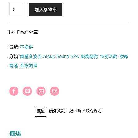
2026
加入購物車
與
神
同
Email分享
行
:
貨號:
不提供
聲
分類:
團體音波浴 Group Sound SPA
,
服務總覽
,
特別活動
,
療癒
光
精選
,
音療調理
神
旅
Sound
SPA
｜
四
描述
額外資訊
退換貨 / 取消規則
季
節
律
描述
數