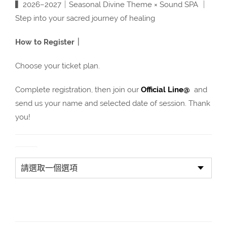
▍2026–2027｜Seasonal Divine Theme × Sound SPA ｜
Step into your sacred journey of healing
How to Register｜
Choose your ticket plan.
Complete registration, then join our
Official Line@
and
send us your name and selected date of session. Thank
you!
套組