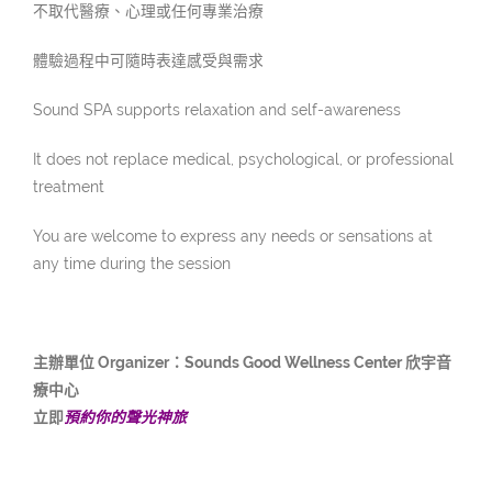
不取代醫療、心理或任何專業治療
體驗過程中可隨時表達感受與需求
Sound SPA supports relaxation and self-awareness
It does not replace medical, psychological, or professional
treatment
You are welcome to express any needs or sensations at
any time during the session
主辦單位 Organizer：Sounds Good Wellness Center 欣宇音
療中心
立即
預約你的聲光神旅