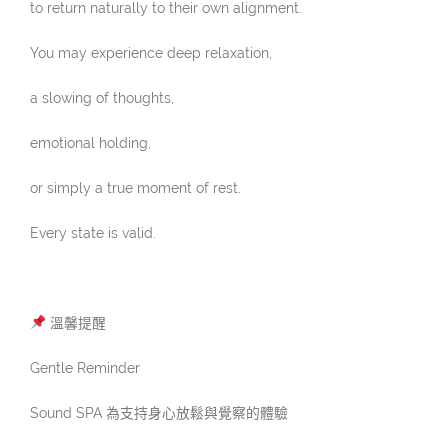
to return naturally to their own alignment.
You may experience deep relaxation,
a slowing of thoughts,
emotional holding,
or simply a true moment of rest.
Every state is valid.
溫馨提醒
Gentle Reminder
Sound SPA 為支持身心放鬆與覺察的體驗