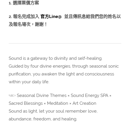
1. 選擇票價方案
2. 報名完成加入
官方Line@
並且傳訊息給我們您的姓名以
及報名場次，
謝謝！
Sound is a gateway to divinity and self-healing.
Guided by four divine energies, through seasonal sonic
purification, you awaken the light and consciousness
within your daily life.
𓂩 Seasonal Divine Themes × Sound Energy SPA ×
Sacred Blessings × Meditation × Art Creation
Sound as light, let your soul remember love,
abundance, freedom, and healing.