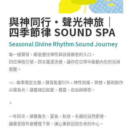
與神同行・聲光神旅｜
四季節律 SOUND SPA
Seasonal Divine Rhythm Sound Journey
每一道聲音，都是通往神性與自我療愈的入口。
四位神祇引領，四次聲波洗禮，讓你在日常中啟動內在的光與
覺醒。
𓂩 每季限定主題 × 聲音能量SPA × 神性祝福 × 冥想 × 藝術創作
以聲為光，讓靈魂記起愛、豐盛、自由與療愈。
✧
一年四次，順著春生、夏長、秋收、冬藏的自然節律，
讓聲音陪伴身體慢下來，讓心重新回到生命的中心。