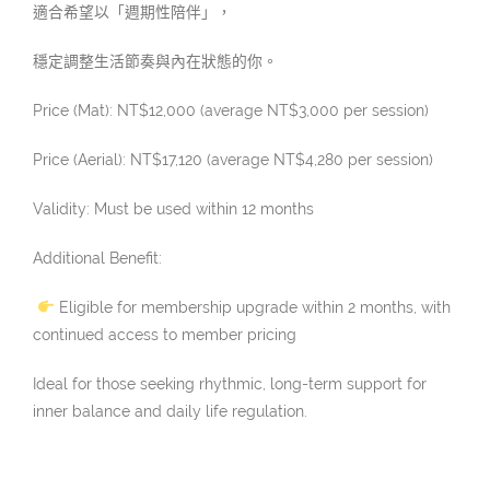
適合希望以「週期性陪伴」，
穩定調整生活節奏與內在狀態的你。
Price (Mat): NT$12,000 (average NT$3,000 per session)
Price (Aerial): NT$17,120 (average NT$4,280 per session)
Validity: Must be used within 12 months
Additional Benefit:
Eligible for membership upgrade within 2 months, with
continued access to member pricing
Ideal for those seeking rhythmic, long-term support for
inner balance and daily life regulation.