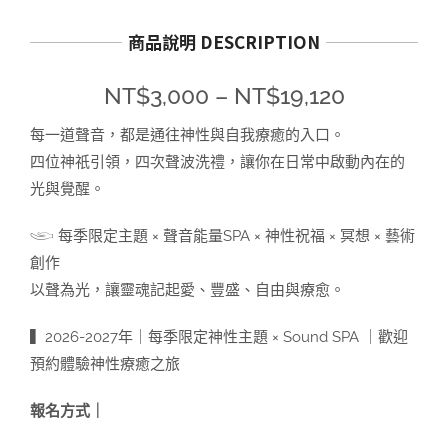
商品說明 DESCRIPTION
價
NT$
3,000
–
NT$
19,120
格
每一道聲音，都是通往神性與自我療癒的入口。
範
四位神祇引領，四次聲波洗禮，讓你在日常中啟動內在的
圍：
光與覺醒。
NT$3,00
𓂩 每季限定主題 × 聲音能量SPA × 神性祝福 × 冥想 × 藝術
到
創作
NT$19,12
以聲為光，讓靈魂記起愛、豐盛、自由與療愈。
▍2026-2027年｜每季限定神性主題 × Sound SPA ｜歡迎
預約體驗神性療癒之旅
報名方式｜