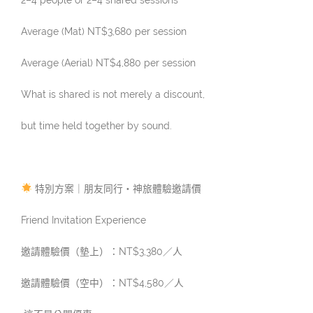
Average (Mat) NT$3,680 per session
Average (Aerial) NT$4,880 per session
What is shared is not merely a discount,
but time held together by sound.
特別方案｜朋友同行・神旅體驗邀請價
Friend Invitation Experience
邀請體驗價（墊上）：NT$3,380／人
邀請體驗價（空中）：NT$4,580／人