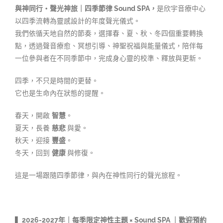
與神同行・聲光神旅｜四季節律 Sound SPA，
是欣宇音療中心
以四季流轉為靈感設計的年度聲光儀式。
我們依循天地自然的節奏，選擇春、夏、秋、冬四個重要轉換
點，透過聲音療愈、冥想引導、神聖祝福與能量儀式，陪伴每
一位參與者在不同季節中，完成身心靈的校準、釋放與更新。
四季，不只是時間的更替。
它也是生命內在狀態的提醒。
春天，開啟
智慧
。
夏天，長養
慈悲
與愛。
秋天，迎接
豐盛
。
冬天，回到
健康
與修復。
這是一場跟隨四季節律，與內在神性同行的聲光旅程。
▍2026-2027年｜每季限定神性主題 × Sound SPA ｜歡迎預約