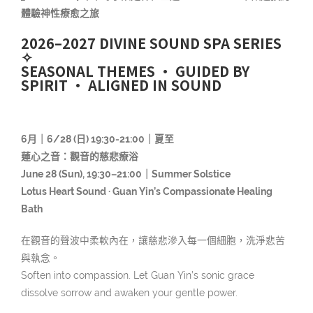
體驗神性療愈之旅
2026–2027 DIVINE SOUND SPA SERIES
✧
SEASONAL THEMES · GUIDED BY
SPIRIT · ALIGNED IN SOUND
6月｜6/28 (日) 19:30-21:00｜夏至
蓮心之音：觀音的慈悲療浴
June 28 (Sun), 19:30–21:00｜Summer Solstice
Lotus Heart Sound · Guan Yin’s Compassionate Healing
Bath
在觀音的聲波中柔軟內在，讓慈悲滲入每一個細胞，洗淨悲苦
與執念。
Soften into compassion. Let Guan Yin’s sonic grace
dissolve sorrow and awaken your gentle power.