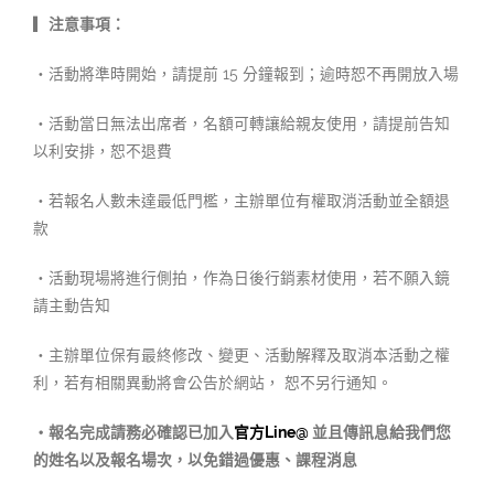
▎注意事項：
・活動將準時開始，請提前 15 分鐘報到；逾時恕不再開放入場
・活動當日無法出席者，名額可轉讓給親友使用，請提前告知
以利安排，恕不退費
・若報名人數未達最低門檻，主辦單位有權取消活動並全額退
款
・活動現場將進行側拍，作為日後行銷素材使用，若不願入鏡
請主動告知
・主辦單位保有最終修改、變更、活動解釋及取消本活動之權
利，若有相關異動將會公告於網站， 恕不另行通知。
・報名完成請務必確認已加入
官方Line@
並且傳訊息給我們您
的姓名以及報名場次，以免錯過優惠、課程消息