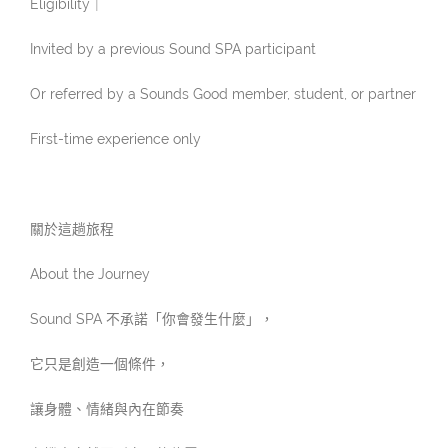
Eligibility｜
Invited by a previous Sound SPA participant
Or referred by a Sounds Good member, student, or partner
First-time experience only
關於這趟旅程
About the Journey
Sound SPA 不承諾「你會發生什麼」，
它只是創造一個條件，
讓身體、情緒與內在節奏