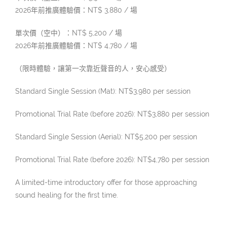
2026年前推廣體驗價：NT$ 3,880 / 場
單次價（空中）：NT$ 5,200 / 場
2026年前推廣體驗價：NT$ 4,780 / 場
（限時體驗，讓第一次靠近聲音的人，安心感受）
Standard Single Session (Mat): NT$3,980 per session
Promotional Trial Rate (before 2026): NT$3,880 per session
Standard Single Session (Aerial): NT$5,200 per session
Promotional Trial Rate (before 2026): NT$4,780 per session
A limited-time introductory offer for those approaching
sound healing for the first time.